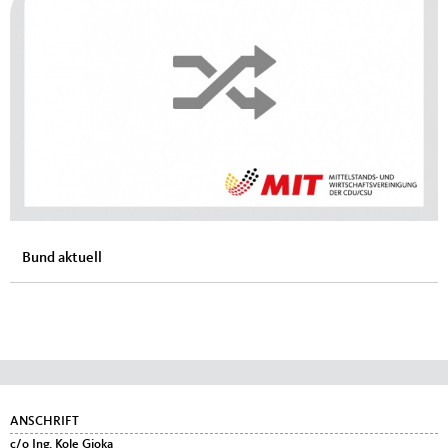
Bund aktuell
Fußbereich
ANSCHRIFT
c/o Ing. Kole Gjoka