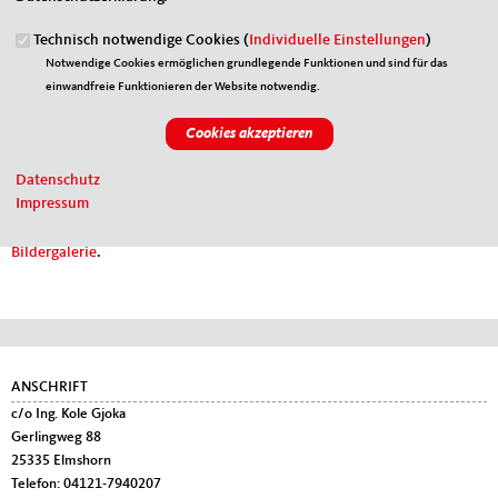
Tweets von @MIT_bund
Technisch notwendige Cookies (
Individuelle Einstellungen
)
Notwendige Cookies ermöglichen grundlegende Funktionen und sind für das
MIT auf Youtube
einwandfreie Funktionieren der Website notwendig.
Aktuelle Videos von Aktionen der MIT finden Sie auf unserem
Kanal
bei YouTube
.
Datenschutz
MIT bei Flickr
Impressum
Impressionen von unseren Veranstaltungen finden Sie in
unserer
Bildergalerie
.
Fußbereich
ANSCHRIFT
c/o Ing. Kole Gjoka
Gerlingweg 88
25335
Elmshorn
Telefon:
04121-7940207