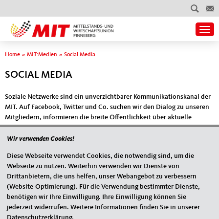
Togg
Sie sind hier
Home
»
MIT:Medien
»
Social Media
SOCIAL MEDIA
Soziale Netzwerke sind ein unverzichtbarer Kommunikationskanal der
MIT. Auf Facebook, Twitter und Co. suchen wir den Dialog zu unseren
Mitgliedern, informieren die breite Öffentlichkeit über aktuelle
Positionen und Kampagnen und weisen auf unsere Serviceleistungen
hin. Folgen Sie Ihrer MIT und diskutieren Sie MIT!
Wir verwenden Cookies!
Diese Webseite verwendet Cookies, die notwendig sind, um die
Webseite zu nutzen. Weiterhin verwenden wir Dienste von
MIT auf Facebook
Drittanbietern, die uns helfen, unser Webangebot zu verbessern
(Website-Optimierung). Für die Verwendung bestimmter Dienste,
benötigen wir Ihre Einwilligung. Ihre Einwilligung können Sie
jederzeit widerrufen. Weitere Informationen finden Sie in unserer
MIT auf Twitter
Datenschutzerklärung.