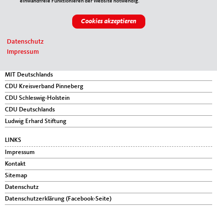
einwandfreie Funktionieren der Website notwendig.
Gerlingweg 88
25335
Elmshorn
Telefon:
04121-7940207
E-Mail:
kontakt@mit-kreis-pinneberg.de
Datenschutz
IM WEB
Impressum
MIT Schleswig-Holstein
MIT Deutschlands
CDU Kreisverband Pinneberg
CDU Schleswig-Holstein
CDU Deutschlands
Ludwig Erhard Stiftung
LINKS
Impressum
Kontakt
Sitemap
Datenschutz
Datenschutzerklärung (Facebook-Seite)