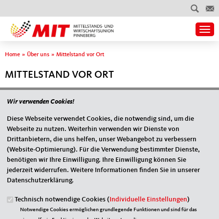
Togg
Sie sind hier
Home
»
Über uns
»
Mittelstand vor Ort
MITTELSTAND VOR ORT
MIT "vor Ort" Bezirke Kreis Pinneberg
Wir verwenden Cookies!
Starke Aufgabenverteilung der MIT vor Ort
Diese Webseite verwendet Cookies, die notwendig sind, um die
Webseite zu nutzen. Weiterhin verwenden wir Dienste von
mehr lesen
Drittanbietern, die uns helfen, unser Webangebot zu verbessern
(Website-Optimierung). Für die Verwendung bestimmter Dienste,
benötigen wir Ihre Einwilligung. Ihre Einwilligung können Sie
jederzeit widerrufen. Weitere Informationen finden Sie in unserer
Datenschutzerklärung.
Fußbereich
Technisch notwendige Cookies (
Individuelle Einstellungen
)
ANSCHRIFT
Notwendige Cookies ermöglichen grundlegende Funktionen und sind für das
c/o Ing. Kole Gjoka